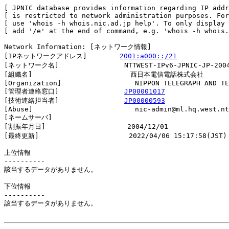
[ JPNIC database provides information regarding IP addr
[ is restricted to network administration purposes. For
[ use 'whois -h whois.nic.ad.jp help'. To only display 
[ add '/e' at the end of command, e.g. 'whois -h whois.
Network Information: [ネットワーク情報]

[IPネットワークアドレス]        
2001:a000::/21
[ネットワーク名]                NTTWEST-IPv6-JPNIC-JP-2004
[組織名]                        西日本電信電話株式会社

[Organization]                  NIPPON TELEGRAPH AND TE
[管理者連絡窓口]                
JP00001017
[技術連絡担当者]                
JP00000593
[Abuse]                         nic-admin@ml.hq.west.nt
[ネームサーバ]

[割振年月日]                    2004/12/01

[最終更新]                      2022/04/06 15:17:58(JST)

上位情報

----------

該当するデータがありません。

下位情報

----------

該当するデータがありません。
