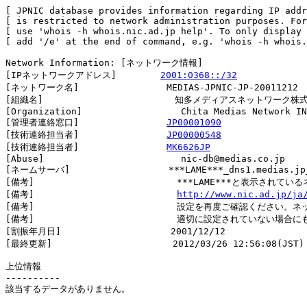
[ JPNIC database provides information regarding IP addr
[ is restricted to network administration purposes. For
[ use 'whois -h whois.nic.ad.jp help'. To only display 
[ add '/e' at the end of command, e.g. 'whois -h whois.
Network Information: [ネットワーク情報]

[IPネットワークアドレス]        
2001:0368::/32
[ネットワーク名]                MEDIAS-JPNIC-JP-20011212

[組織名]                        知多メディアスネットワーク株式
[Organization]                  Chita Medias Network IN
[管理者連絡窓口]                
JP00001090
[技術連絡担当者]                
JP00000548
[技術連絡担当者]                
MK6626JP
[Abuse]                         nic-db@medias.co.jp

[ネームサーバ]                  ***LAME***_dns1.medias.jp_
[備考]                          ***LAME***と表示
[備考]                          
http://www.nic.ad.jp/ja
[備考]                          設定を再度ご確認くださ
[備考]                          適切に設定されていない場合に
[割振年月日]                    2001/12/12

[最終更新]                      2012/03/26 12:56:08(JST)

上位情報

----------

該当するデータがありません。
