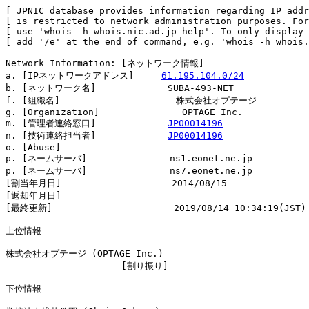
[ JPNIC database provides information regarding IP addr
[ is restricted to network administration purposes. For
[ use 'whois -h whois.nic.ad.jp help'. To only display 
[ add '/e' at the end of command, e.g. 'whois -h whois.
Network Information: [ネットワーク情報]

a. [IPネットワークアドレス]     
61.195.104.0/24
b. [ネットワーク名]             SUBA-493-NET

f. [組織名]                     株式会社オプテージ

g. [Organization]               OPTAGE Inc.

m. [管理者連絡窓口]             
JP00014196
n. [技術連絡担当者]             
JP00014196
o. [Abuse]                      

p. [ネームサーバ]               ns1.eonet.ne.jp

p. [ネームサーバ]               ns7.eonet.ne.jp

[割当年月日]                    2014/08/15

[返却年月日]                    

[最終更新]                      2019/08/14 10:34:19(JST)

上位情報

----------

株式会社オプテージ (OPTAGE Inc.)

                     [割り振り]                         
下位情報

----------
