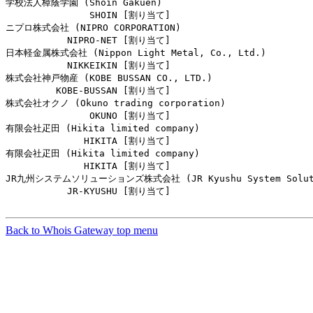
学校法人樟蔭学園 (Shoin Gakuen)

               SHOIN [割り当て]                         
ニプロ株式会社 (NIPRO CORPORATION)

           NIPRO-NET [割り当て]                         
日本軽金属株式会社 (Nippon Light Metal, Co., Ltd.)

           NIKKEIKIN [割り当て]                         
株式会社神戸物産 (KOBE BUSSAN CO., LTD.)

         KOBE-BUSSAN [割り当て]                         
株式会社オクノ (Okuno trading corporation)

               OKUNO [割り当て]                         
有限会社疋田 (Hikita limited company)

              HIKITA [割り当て]                         
有限会社疋田 (Hikita limited company)

              HIKITA [割り当て]                         
JR九州システムソリューションズ株式会社 (JR Kyushu System Solutio
           JR-KYUSHU [割り当て]                         
Back to Whois Gateway top menu