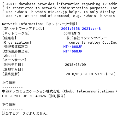
[ JPNIC database provides information regarding IP addr
[ is restricted to network administration purposes. For
[ use 'whois -h whois.nic.ad.jp help'. To only display 
[ add '/e' at the end of command, e.g. 'whois -h whois.
Network Information: [ネットワーク情報]

[IPネットワークアドレス]        
2001:0f58:2021::/48
[ネットワーク名]                CONTENTS

[組織名]                        株式会社コンテンツバレー

[Organization]                  contents valley Co.,Inc

[管理者連絡窓口]                
MT44668JP
[技術連絡担当者]                
MT44668JP
[Abuse]                         

[ネームサーバ]

[割当年月日]                    2018/05/09

[返却年月日]                    

[最終更新]                      2018/05/09 19:53:03(JST)

上位情報

----------

中部テレコミュニケーション株式会社 (Chubu Telecommunications Co
CTC-JPNIC-JP-20040826 [割り振り]                        
下位情報

----------

該当するデータがありません。
