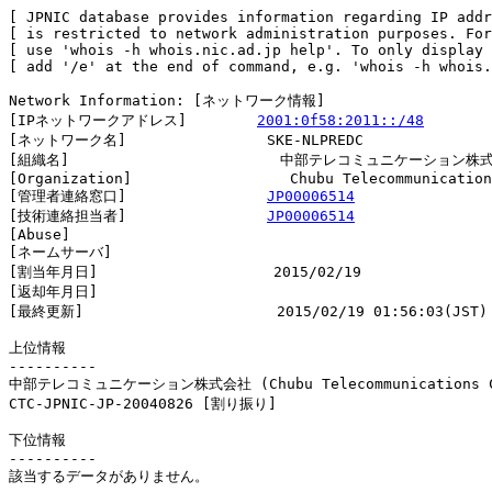
[ JPNIC database provides information regarding IP addr
[ is restricted to network administration purposes. For
[ use 'whois -h whois.nic.ad.jp help'. To only display 
[ add '/e' at the end of command, e.g. 'whois -h whois.
Network Information: [ネットワーク情報]

[IPネットワークアドレス]        
2001:0f58:2011::/48
[ネットワーク名]                SKE-NLPREDC

[組織名]                        中部テレコミュニケーション株式
[Organization]                  Chubu Telecommunication
[管理者連絡窓口]                
JP00006514
[技術連絡担当者]                
JP00006514
[Abuse]                         

[ネームサーバ]

[割当年月日]                    2015/02/19

[返却年月日]                    

[最終更新]                      2015/02/19 01:56:03(JST)

上位情報

----------

中部テレコミュニケーション株式会社 (Chubu Telecommunications Co
CTC-JPNIC-JP-20040826 [割り振り]                        
下位情報

----------

該当するデータがありません。
