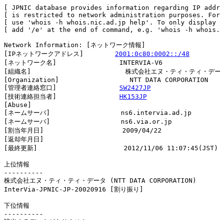
[ JPNIC database provides information regarding IP addr
[ is restricted to network administration purposes. For
[ use 'whois -h whois.nic.ad.jp help'. To only display 
[ add '/e' at the end of command, e.g. 'whois -h whois.
Network Information: [ネットワーク情報]

[IPネットワークアドレス]        
2001:0c80:0002::/48
[ネットワーク名]                INTERVIA-V6

[組織名]                        株式会社エヌ・ティ・ティ・デー
[Organization]                  NTT DATA CORPORATION

[管理者連絡窓口]                
SW2427JP
[技術連絡担当者]                
HK153JP
[Abuse]                         

[ネームサーバ]                  ns6.intervia.ad.jp

[ネームサーバ]                  ns6.via.or.jp

[割当年月日]                    2009/04/22

[返却年月日]                    

[最終更新]                      2012/11/06 11:07:45(JST)

上位情報

----------

株式会社エヌ・ティ・ティ・データ (NTT DATA CORPORATION)

InterVia-JPNIC-JP-20020916 [割り振り]                   
下位情報

----------
