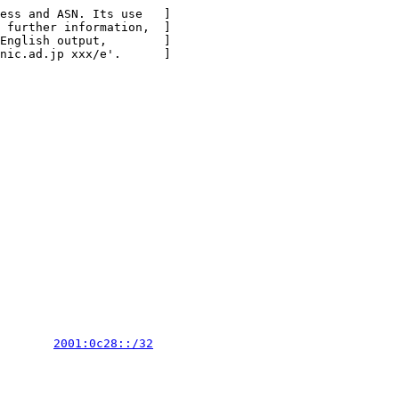
ess and ASN. Its use   ]

 further information,  ]

English output,        ]

nic.ad.jp xxx/e'.      ]

        
2001:0c28::/32