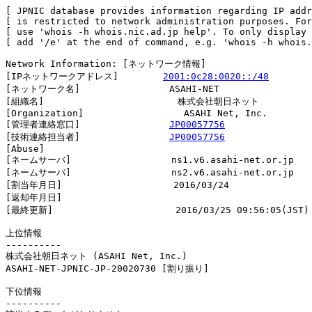
[ JPNIC database provides information regarding IP addr
[ is restricted to network administration purposes. For
[ use 'whois -h whois.nic.ad.jp help'. To only display 
[ add '/e' at the end of command, e.g. 'whois -h whois.
Network Information: [ネットワーク情報]

[IPネットワークアドレス]        
2001:0c28:0020::/48
[ネットワーク名]                ASAHI-NET

[組織名]                        株式会社朝日ネット

[Organization]                  ASAHI Net, Inc.

[管理者連絡窓口]                
JP00057756
[技術連絡担当者]                
JP00057756
[Abuse]                         

[ネームサーバ]                  ns1.v6.asahi-net.or.jp

[ネームサーバ]                  ns2.v6.asahi-net.or.jp

[割当年月日]                    2016/03/24

[返却年月日]                    

[最終更新]                      2016/03/25 09:56:05(JST)

上位情報

----------

株式会社朝日ネット (ASAHI Net, Inc.)

ASAHI-NET-JPNIC-JP-20020730 [割り振り]                  
下位情報

----------
