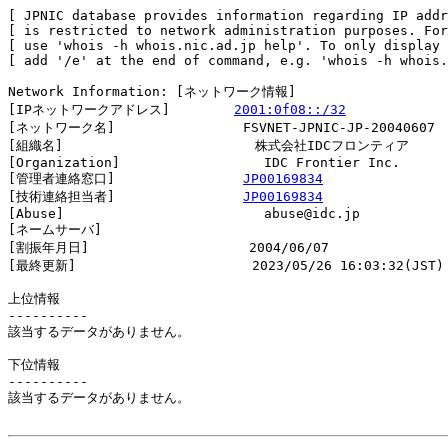
[ JPNIC database provides information regarding IP addr
[ is restricted to network administration purposes. For
[ use 'whois -h whois.nic.ad.jp help'. To only display 
[ add '/e' at the end of command, e.g. 'whois -h whois.
Network Information: [ネットワーク情報]

[IPネットワークアドレス]        
2001:0f08::/32
[ネットワーク名]                FSVNET-JPNIC-JP-20040607

[組織名]                        株式会社IDCフロンティア

[Organization]                  IDC Frontier Inc.

[管理者連絡窓口]                
JP00169834
[技術連絡担当者]                
JP00169834
[Abuse]                         abuse@idc.jp

[ネームサーバ]

[割振年月日]                    2004/06/07

[最終更新]                      2023/05/26 16:03:32(JST)

上位情報

----------

該当するデータがありません。

下位情報

----------

該当するデータがありません。
