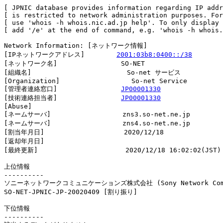
[ JPNIC database provides information regarding IP addr
[ is restricted to network administration purposes. For
[ use 'whois -h whois.nic.ad.jp help'. To only display 
[ add '/e' at the end of command, e.g. 'whois -h whois.
Network Information: [ネットワーク情報]

[IPネットワークアドレス]        
2001:03b8:0400::/38
[ネットワーク名]                SO-NET

[組織名]                        So-net サービス

[Organization]                  So-net Service

[管理者連絡窓口]                
JP00001330
[技術連絡担当者]                
JP00001330
[Abuse]                         

[ネームサーバ]                  zns3.so-net.ne.jp

[ネームサーバ]                  zns4.so-net.ne.jp

[割当年月日]                    2020/12/18

[返却年月日]                    

[最終更新]                      2020/12/18 16:02:02(JST)

上位情報

----------

ソニーネットワークコミュニケーションズ株式会社 (Sony Network Commun
SO-NET-JPNIC-JP-20020409 [割り振り]                     
下位情報

----------
