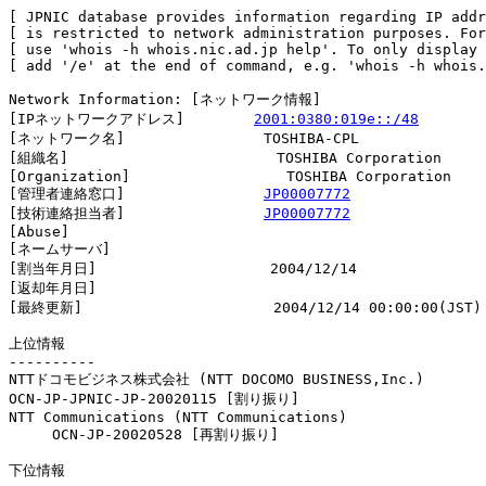
[ JPNIC database provides information regarding IP addr
[ is restricted to network administration purposes. For
[ use 'whois -h whois.nic.ad.jp help'. To only display 
[ add '/e' at the end of command, e.g. 'whois -h whois.
Network Information: [ネットワーク情報]

[IPネットワークアドレス]        
2001:0380:019e::/48
[ネットワーク名]                TOSHIBA-CPL

[組織名]                        TOSHIBA Corporation

[Organization]                  TOSHIBA Corporation

[管理者連絡窓口]                
JP00007772
[技術連絡担当者]                
JP00007772
[Abuse]                         

[ネームサーバ]

[割当年月日]                    2004/12/14

[返却年月日]                    

[最終更新]                      2004/12/14 00:00:00(JST)

上位情報

----------

NTTドコモビジネス株式会社 (NTT DOCOMO BUSINESS,Inc.)

OCN-JP-JPNIC-JP-20020115 [割り振り]                     
NTT Communications (NTT Communications)

     OCN-JP-20020528 [再割り振り]                       
下位情報
