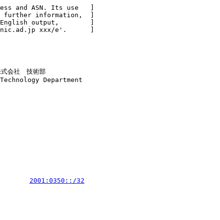
ess and ASN. Its use   ]

 further information,  ]

English output,        ]

nic.ad.jp xxx/e'.      ]

ド株式会社　技術部

Technology Department

        
2001:0350::/32