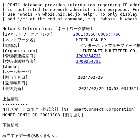
[ JPNIC database provides information regarding IP addr
[ is restricted to network administration purposes. For
[ use 'whois -h whois.nic.ad.jp help'. To only display 
[ add '/e' at the end of command, e.g. 'whois -h whois.
Network Information: [ネットワーク情報]

[IPネットワークアドレス]        
2001:0350:0005::/60
[ネットワーク名]                MFEED-OSK-BP

[組織名]                        インターネットマルチフィー
[Organization]                  INTERNET MULTIFEED CO. 
[管理者連絡窓口]                
JP00254731
[技術連絡担当者]                
JP00254731
[Abuse]                         

[ネームサーバ]

[割当年月日]                    2024/02/29

[返却年月日]                    

[最終更新]                      2024/02/29 10:53:03(JST)

上位情報

----------

NTTスマートコネクト株式会社 (NTT SmartConnect Corporation)

MCNET-JPNIC-JP-20011108 [割り振り]                      
下位情報

----------

該当するデータがありません。
