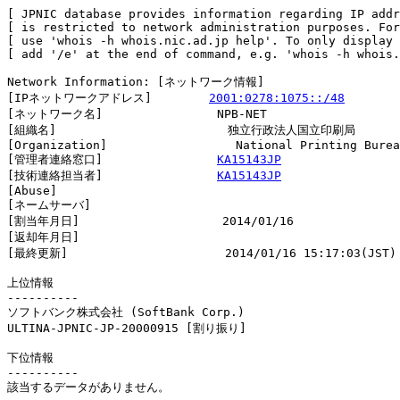
[ JPNIC database provides information regarding IP addr
[ is restricted to network administration purposes. For
[ use 'whois -h whois.nic.ad.jp help'. To only display 
[ add '/e' at the end of command, e.g. 'whois -h whois.
Network Information: [ネットワーク情報]

[IPネットワークアドレス]        
2001:0278:1075::/48
[ネットワーク名]                NPB-NET

[組織名]                        独立行政法人国立印刷局

[Organization]                  National Printing Burea
[管理者連絡窓口]                
KA15143JP
[技術連絡担当者]                
KA15143JP
[Abuse]                         

[ネームサーバ]

[割当年月日]                    2014/01/16

[返却年月日]                    

[最終更新]                      2014/01/16 15:17:03(JST)

上位情報

----------

ソフトバンク株式会社 (SoftBank Corp.)

ULTINA-JPNIC-JP-20000915 [割り振り]                     
下位情報

----------

該当するデータがありません。
