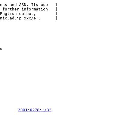
ess and ASN. Its use   ]

 further information,  ]

English output,        ]

nic.ad.jp xxx/e'.      ]

u

        
2001:0278::/32