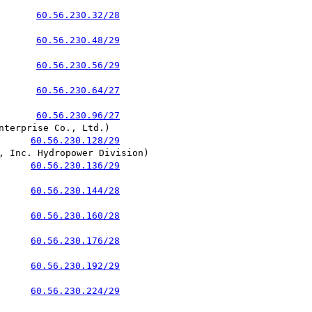
       
60.56.230.32/28
       
60.56.230.48/29
       
60.56.230.56/29
       
60.56.230.64/27
       
60.56.230.96/27
prise Co., Ltd.)

      
60.56.230.128/29
nc. Hydropower Division)

      
60.56.230.136/29
      
60.56.230.144/28
      
60.56.230.160/28
      
60.56.230.176/28
      
60.56.230.192/29
      
60.56.230.224/29