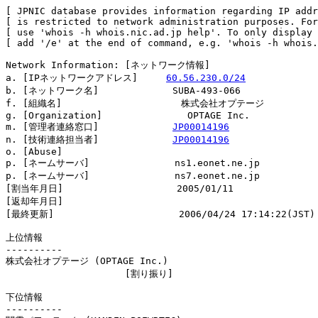
[ JPNIC database provides information regarding IP addr
[ is restricted to network administration purposes. For
[ use 'whois -h whois.nic.ad.jp help'. To only display 
[ add '/e' at the end of command, e.g. 'whois -h whois.
Network Information: [ネットワーク情報]

a. [IPネットワークアドレス]     
60.56.230.0/24
b. [ネットワーク名]             SUBA-493-066

f. [組織名]                     株式会社オプテージ

g. [Organization]               OPTAGE Inc.

m. [管理者連絡窓口]             
JP00014196
n. [技術連絡担当者]             
JP00014196
o. [Abuse]                      

p. [ネームサーバ]               ns1.eonet.ne.jp

p. [ネームサーバ]               ns7.eonet.ne.jp

[割当年月日]                    2005/01/11

[返却年月日]                    

[最終更新]                      2006/04/24 17:14:22(JST)

上位情報

----------

株式会社オプテージ (OPTAGE Inc.)

                     [割り振り]                         
下位情報

----------
