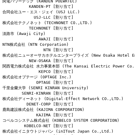
関電パワーテック (KANDEN POEWRTEC)

           KANDEN-PT [割り当て]                         
合同会社ユー・エス・ジェイ (USJ LLC.)

             USJ-LLC [割り当て]                         
株式会社テクノネット (TECHNONET CO.,LTD.)

           TECHNONET [割り当て]                         
淡路市 (Awaji City)

               AWAJI [割り当て]                         
NTN株式会社 (NTN Corporation)

                 NTN [割り当て]                         
株式会社ニューオーサカホテルエンタープライズ (New Osaka Hotel Enter
           NEW-OSAKA [割り当て]                         
関西電力株式会社 水力事業本部 (The Kansai Electric Power Co., I
               KEPCO [割り当て]                         
株式会社オプテージ (OPTAGE Inc.)

              OPTAGE [割り当て]                         
千里金蘭大学 (SENRI KINRAN University)

        SENRI-KINRAN [割り当て]                         
株式会社ディーネット (Digital-Effect Network CO.,LTD.)

          DENET-CORP [割り当て]                         
鹿島建設株式会社 (KAJIMA CORPORATION)

              KAJIMA [割り当て]                         
コベルコシステム株式会社 (KOBELCO SYSTEM CORPORATION)

         KOBELCO-NET [割り当て]                         
株式会社イニタウトジャパン (inITout Japan Co.,Ltd.)
