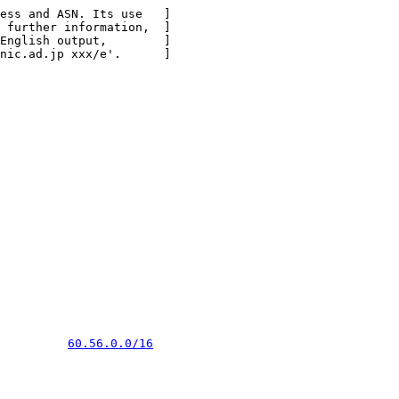
ess and ASN. Its use   ]

 further information,  ]

English output,        ]

nic.ad.jp xxx/e'.      ]

          
60.56.0.0/16