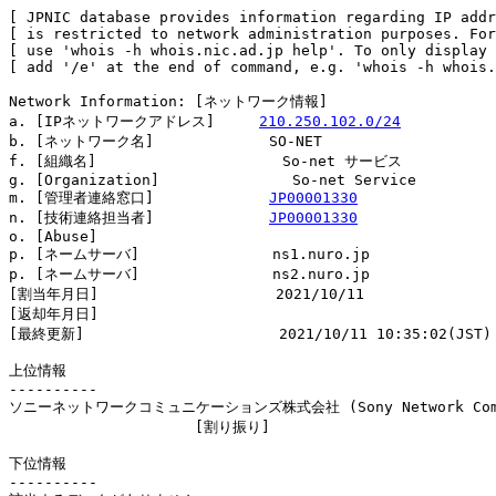
[ JPNIC database provides information regarding IP addr
[ is restricted to network administration purposes. For
[ use 'whois -h whois.nic.ad.jp help'. To only display 
[ add '/e' at the end of command, e.g. 'whois -h whois.
Network Information: [ネットワーク情報]

a. [IPネットワークアドレス]     
210.250.102.0/24
b. [ネットワーク名]             SO-NET

f. [組織名]                     So-net サービス

g. [Organization]               So-net Service

m. [管理者連絡窓口]             
JP00001330
n. [技術連絡担当者]             
JP00001330
o. [Abuse]                      

p. [ネームサーバ]               ns1.nuro.jp

p. [ネームサーバ]               ns2.nuro.jp

[割当年月日]                    2021/10/11

[返却年月日]                    

[最終更新]                      2021/10/11 10:35:02(JST)

上位情報

----------

ソニーネットワークコミュニケーションズ株式会社 (Sony Network Commun
                     [割り振り]                         
下位情報

----------
