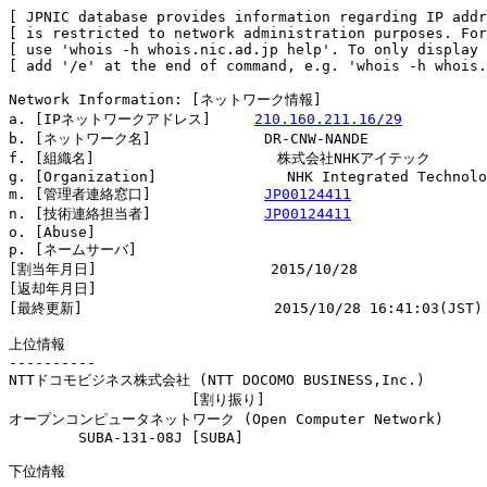
[ JPNIC database provides information regarding IP addr
[ is restricted to network administration purposes. For
[ use 'whois -h whois.nic.ad.jp help'. To only display 
[ add '/e' at the end of command, e.g. 'whois -h whois.
Network Information: [ネットワーク情報]

a. [IPネットワークアドレス]     
210.160.211.16/29
b. [ネットワーク名]             DR-CNW-NANDE

f. [組織名]                     株式会社NHKアイテック

g. [Organization]               NHK Integrated Technolo
m. [管理者連絡窓口]             
JP00124411
n. [技術連絡担当者]             
JP00124411
o. [Abuse]                      

p. [ネームサーバ]

[割当年月日]                    2015/10/28

[返却年月日]                    

[最終更新]                      2015/10/28 16:41:03(JST)

上位情報

----------

NTTドコモビジネス株式会社 (NTT DOCOMO BUSINESS,Inc.)

                     [割り振り]                         
オープンコンピュータネットワーク (Open Computer Network)

        SUBA-131-08J [SUBA]                            
下位情報
