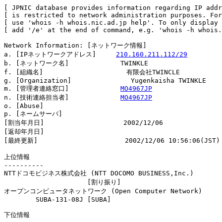
[ JPNIC database provides information regarding IP addr
[ is restricted to network administration purposes. For
[ use 'whois -h whois.nic.ad.jp help'. To only display 
[ add '/e' at the end of command, e.g. 'whois -h whois.
Network Information: [ネットワーク情報]

a. [IPネットワークアドレス]     
210.160.211.112/29
b. [ネットワーク名]             TWINKLE

f. [組織名]                     有限会社TWINCLE

g. [Organization]               Yugenkaisha TWINKLE

m. [管理者連絡窓口]             
MO4967JP
n. [技術連絡担当者]             
MO4967JP
o. [Abuse]                      

p. [ネームサーバ]

[割当年月日]                    2002/12/06

[返却年月日]                    

[最終更新]                      2002/12/06 10:56:06(JST)

上位情報

----------

NTTドコモビジネス株式会社 (NTT DOCOMO BUSINESS,Inc.)

                     [割り振り]                         
オープンコンピュータネットワーク (Open Computer Network)

        SUBA-131-08J [SUBA]                            
下位情報
