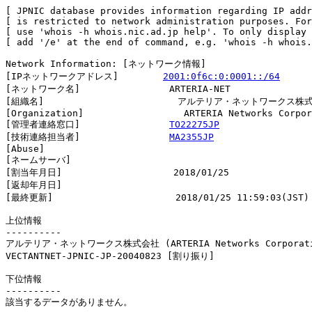
[ JPNIC database provides information regarding IP addr
[ is restricted to network administration purposes. For
[ use 'whois -h whois.nic.ad.jp help'. To only display 
[ add '/e' at the end of command, e.g. 'whois -h whois.
Network Information: [ネットワーク情報]

[IPネットワークアドレス]        
2001:0f6c:0:0001::/64
[ネットワーク名]                ARTERIA-NET

[組織名]                        アルテリア・ネットワークス株式
[Organization]                  ARTERIA Networks Corpor
[管理者連絡窓口]                
TO22275JP
[技術連絡担当者]                
MA2355JP
[Abuse]                         

[ネームサーバ]

[割当年月日]                    2018/01/25

[返却年月日]                    

[最終更新]                      2018/01/25 11:59:03(JST)

上位情報

----------

アルテリア・ネットワークス株式会社 (ARTERIA Networks Corporati
VECTANTNET-JPNIC-JP-20040823 [割り振り]                 
下位情報

----------

該当するデータがありません。
