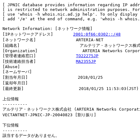
[ JPNIC database provides information regarding IP addr
[ is restricted to network administration purposes. For
[ use 'whois -h whois.nic.ad.jp help'. To only display 
[ add '/e' at the end of command, e.g. 'whois -h whois.
Network Information: [ネットワーク情報]

[IPネットワークアドレス]        
2001:0f66:0302::/48
[ネットワーク名]                ARTERIA-NET

[組織名]                        アルテリア・ネットワークス株式
[Organization]                  ARTERIA Networks Corpor
[管理者連絡窓口]                
TO22275JP
[技術連絡担当者]                
MA2355JP
[Abuse]                         

[ネームサーバ]

[割当年月日]                    2018/01/25

[返却年月日]                    

[最終更新]                      2018/01/25 11:53:03(JST)

上位情報

----------

アルテリア・ネットワークス株式会社 (ARTERIA Networks Corporati
VECTANTNET-JPNIC-JP-20040823 [割り振り]                 
下位情報

----------

該当するデータがありません。
