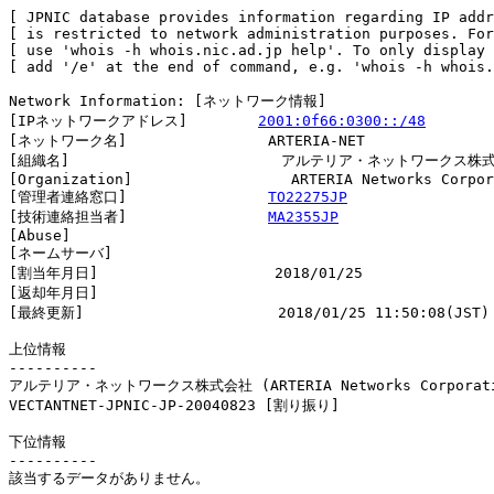
[ JPNIC database provides information regarding IP addr
[ is restricted to network administration purposes. For
[ use 'whois -h whois.nic.ad.jp help'. To only display 
[ add '/e' at the end of command, e.g. 'whois -h whois.
Network Information: [ネットワーク情報]

[IPネットワークアドレス]        
2001:0f66:0300::/48
[ネットワーク名]                ARTERIA-NET

[組織名]                        アルテリア・ネットワークス株式
[Organization]                  ARTERIA Networks Corpor
[管理者連絡窓口]                
TO22275JP
[技術連絡担当者]                
MA2355JP
[Abuse]                         

[ネームサーバ]

[割当年月日]                    2018/01/25

[返却年月日]                    

[最終更新]                      2018/01/25 11:50:08(JST)

上位情報

----------

アルテリア・ネットワークス株式会社 (ARTERIA Networks Corporati
VECTANTNET-JPNIC-JP-20040823 [割り振り]                 
下位情報

----------

該当するデータがありません。
