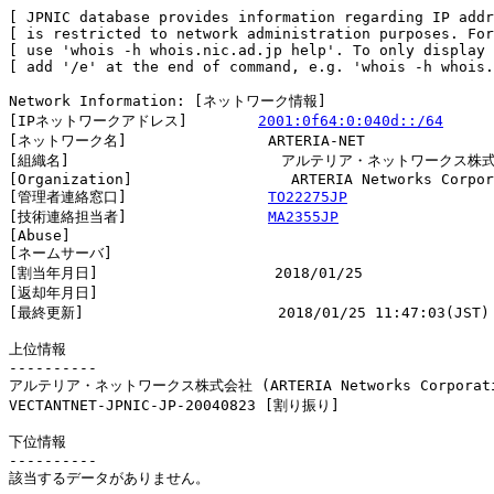
[ JPNIC database provides information regarding IP addr
[ is restricted to network administration purposes. For
[ use 'whois -h whois.nic.ad.jp help'. To only display 
[ add '/e' at the end of command, e.g. 'whois -h whois.
Network Information: [ネットワーク情報]

[IPネットワークアドレス]        
2001:0f64:0:040d::/64
[ネットワーク名]                ARTERIA-NET

[組織名]                        アルテリア・ネットワークス株式
[Organization]                  ARTERIA Networks Corpor
[管理者連絡窓口]                
TO22275JP
[技術連絡担当者]                
MA2355JP
[Abuse]                         

[ネームサーバ]

[割当年月日]                    2018/01/25

[返却年月日]                    

[最終更新]                      2018/01/25 11:47:03(JST)

上位情報

----------

アルテリア・ネットワークス株式会社 (ARTERIA Networks Corporati
VECTANTNET-JPNIC-JP-20040823 [割り振り]                 
下位情報

----------

該当するデータがありません。
