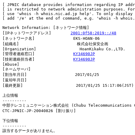
[ JPNIC database provides information regarding IP addr
[ is restricted to network administration purposes. For
[ use 'whois -h whois.nic.ad.jp help'. To only display 
[ add '/e' at the end of command, e.g. 'whois -h whois.
Network Information: [ネットワーク情報]

[IPネットワークアドレス]        
2001:0f58:2019::/48
[ネットワーク名]                EKS-HOAN-06

[組織名]                        株式会社保安企画

[Organization]                  HoanKikaku Co.,LTD.

[管理者連絡窓口]                
KY34690JP
[技術連絡担当者]                
KY34690JP
[Abuse]                         

[ネームサーバ]

[割当年月日]                    2017/01/25

[返却年月日]                    

[最終更新]                      2017/01/25 15:17:06(JST)

上位情報

----------

中部テレコミュニケーション株式会社 (Chubu Telecommunications Co
CTC-JPNIC-JP-20040826 [割り振り]                        
下位情報

----------

該当するデータがありません。
