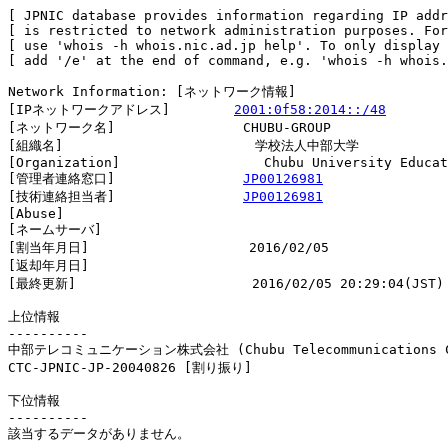
[ JPNIC database provides information regarding IP addr
[ is restricted to network administration purposes. For
[ use 'whois -h whois.nic.ad.jp help'. To only display 
[ add '/e' at the end of command, e.g. 'whois -h whois.
Network Information: [ネットワーク情報]

[IPネットワークアドレス]        
2001:0f58:2014::/48
[ネットワーク名]                CHUBU-GROUP

[組織名]                        学校法人中部大学

[Organization]                  Chubu University Educat
[管理者連絡窓口]                
JP00126981
[技術連絡担当者]                
JP00126981
[Abuse]                         

[ネームサーバ]

[割当年月日]                    2016/02/05

[返却年月日]                    

[最終更新]                      2016/02/05 20:29:04(JST)

上位情報

----------

中部テレコミュニケーション株式会社 (Chubu Telecommunications Co
CTC-JPNIC-JP-20040826 [割り振り]                        
下位情報

----------

該当するデータがありません。
