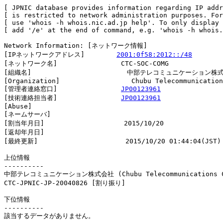
[ JPNIC database provides information regarding IP addr
[ is restricted to network administration purposes. For
[ use 'whois -h whois.nic.ad.jp help'. To only display 
[ add '/e' at the end of command, e.g. 'whois -h whois.
Network Information: [ネットワーク情報]

[IPネットワークアドレス]        
2001:0f58:2012::/48
[ネットワーク名]                CTC-SOC-COMG

[組織名]                        中部テレコミュニケーシ
[Organization]                  Chubu Telecommunication
[管理者連絡窓口]                
JP00123961
[技術連絡担当者]                
JP00123961
[Abuse]                         

[ネームサーバ]

[割当年月日]                    2015/10/20

[返却年月日]                    

[最終更新]                      2015/10/20 01:44:04(JST)

上位情報

----------

中部テレコミュニケーション株式会社 (Chubu Telecommunications Co
CTC-JPNIC-JP-20040826 [割り振り]                        
下位情報

----------

該当するデータがありません。
