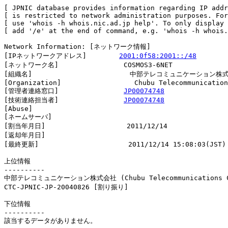
[ JPNIC database provides information regarding IP addr
[ is restricted to network administration purposes. For
[ use 'whois -h whois.nic.ad.jp help'. To only display 
[ add '/e' at the end of command, e.g. 'whois -h whois.
Network Information: [ネットワーク情報]

[IPネットワークアドレス]        
2001:0f58:2001::/48
[ネットワーク名]                COSMOS3-6NET

[組織名]                        中部テレコミュニケーション株式
[Organization]                  Chubu Telecommunication
[管理者連絡窓口]                
JP00074748
[技術連絡担当者]                
JP00074748
[Abuse]                         

[ネームサーバ]

[割当年月日]                    2011/12/14

[返却年月日]                    

[最終更新]                      2011/12/14 15:08:03(JST)

上位情報

----------

中部テレコミュニケーション株式会社 (Chubu Telecommunications Co
CTC-JPNIC-JP-20040826 [割り振り]                        
下位情報

----------

該当するデータがありません。
