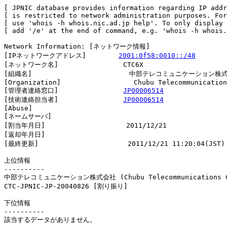
[ JPNIC database provides information regarding IP addr
[ is restricted to network administration purposes. For
[ use 'whois -h whois.nic.ad.jp help'. To only display 
[ add '/e' at the end of command, e.g. 'whois -h whois.
Network Information: [ネットワーク情報]

[IPネットワークアドレス]        
2001:0f58:0010::/48
[ネットワーク名]                CTC6X

[組織名]                        中部テレコミュニケーション株式
[Organization]                  Chubu Telecommunication
[管理者連絡窓口]                
JP00006514
[技術連絡担当者]                
JP00006514
[Abuse]                         

[ネームサーバ]

[割当年月日]                    2011/12/21

[返却年月日]                    

[最終更新]                      2011/12/21 11:20:04(JST)

上位情報

----------

中部テレコミュニケーション株式会社 (Chubu Telecommunications Co
CTC-JPNIC-JP-20040826 [割り振り]                        
下位情報

----------

該当するデータがありません。
