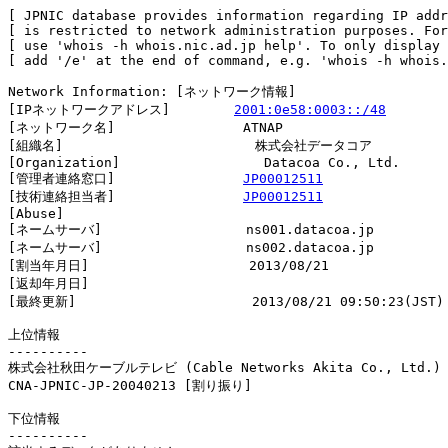
[ JPNIC database provides information regarding IP addr
[ is restricted to network administration purposes. For
[ use 'whois -h whois.nic.ad.jp help'. To only display 
[ add '/e' at the end of command, e.g. 'whois -h whois.
Network Information: [ネットワーク情報]

[IPネットワークアドレス]        
2001:0e58:0003::/48
[ネットワーク名]                ATNAP

[組織名]                        株式会社データコア

[Organization]                  Datacoa Co., Ltd.

[管理者連絡窓口]                
JP00012511
[技術連絡担当者]                
JP00012511
[Abuse]                         

[ネームサーバ]                  ns001.datacoa.jp

[ネームサーバ]                  ns002.datacoa.jp

[割当年月日]                    2013/08/21

[返却年月日]                    

[最終更新]                      2013/08/21 09:50:23(JST)

上位情報

----------

株式会社秋田ケーブルテレビ (Cable Networks Akita Co., Ltd.)

CNA-JPNIC-JP-20040213 [割り振り]                        
下位情報

----------
