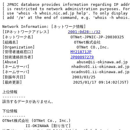
[ JPNIC database provides information regarding IP addr
[ is restricted to network administration purposes. For
[ use 'whois -h whois.nic.ad.jp help'. To only display 
[ add '/e' at the end of command, e.g. 'whois -h whois.
Network Information: [ネットワーク情報]

[IPネットワークアドレス]        
2001:0d28::/32
[ネットワーク名]                OTNet-JPNIC-JP-20030325

[組織名]                        OTNet株式会社

[Organization]                  OTNet CO.,Inc.

[管理者連絡窓口]                
MY21871JP
[技術連絡担当者]                
JP00097279
[Abuse]                         abuse@ii-okinawa.ad.jp

[ネームサーバ]                  nhadns01.ii-okinawa.ad.jp

[ネームサーバ]                  ocadns01.ii-okinawa.ad.jp

[割振年月日]                    2003/03/25

[最終更新]                      2025/01/17 09:14:02(JST)

上位情報

----------

該当するデータがありません。

下位情報

----------

OTNet株式会社 (OTNet Co., Inc.)

          II-OKINAWA [割り当て]                         