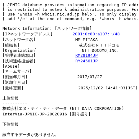
[ JPNIC database provides information regarding IP addr
[ is restricted to network administration purposes. For
[ use 'whois -h whois.nic.ad.jp help'. To only display 
[ add '/e' at the end of command, e.g. 'whois -h whois.
Network Information: [ネットワーク情報]

[IPネットワークアドレス]        
2001:0c80:a107::/48
[ネットワーク名]                MM-MITAKA

[組織名]                        株式会社ＮＴＴドコモ

[Organization]                  NTT DOCOMO,INC.

[管理者連絡窓口]                
RM28194JP
[技術連絡担当者]                
RY24561JP
[Abuse]                         

[ネームサーバ]

[割当年月日]                    2017/07/27

[返却年月日]                    

[最終更新]                      2025/12/02 14:41:03(JST)

上位情報

----------

株式会社エヌ・ティ・ティ・データ (NTT DATA CORPORATION)

InterVia-JPNIC-JP-20020916 [割り振り]                   
下位情報

----------

該当するデータがありません。
