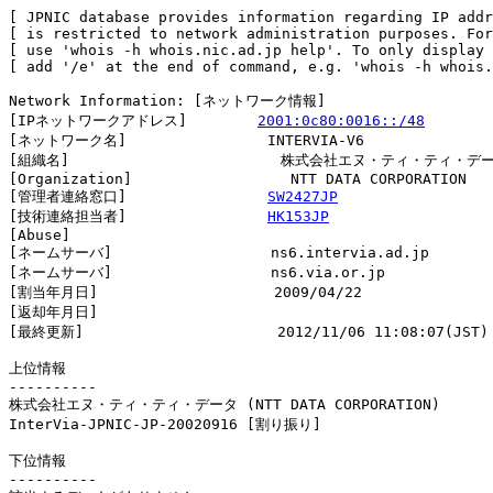
[ JPNIC database provides information regarding IP addr
[ is restricted to network administration purposes. For
[ use 'whois -h whois.nic.ad.jp help'. To only display 
[ add '/e' at the end of command, e.g. 'whois -h whois.
Network Information: [ネットワーク情報]

[IPネットワークアドレス]        
2001:0c80:0016::/48
[ネットワーク名]                INTERVIA-V6

[組織名]                        株式会社エヌ・ティ・ティ・デー
[Organization]                  NTT DATA CORPORATION

[管理者連絡窓口]                
SW2427JP
[技術連絡担当者]                
HK153JP
[Abuse]                         

[ネームサーバ]                  ns6.intervia.ad.jp

[ネームサーバ]                  ns6.via.or.jp

[割当年月日]                    2009/04/22

[返却年月日]                    

[最終更新]                      2012/11/06 11:08:07(JST)

上位情報

----------

株式会社エヌ・ティ・ティ・データ (NTT DATA CORPORATION)

InterVia-JPNIC-JP-20020916 [割り振り]                   
下位情報

----------
