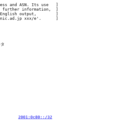
ess and ASN. Its use   ]

 further information,  ]

English output,        ]

nic.ad.jp xxx/e'.      ]

タ

        
2001:0c80::/32