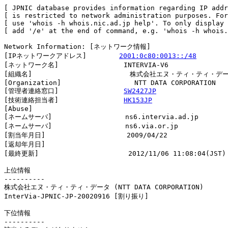
[ JPNIC database provides information regarding IP addr
[ is restricted to network administration purposes. For
[ use 'whois -h whois.nic.ad.jp help'. To only display 
[ add '/e' at the end of command, e.g. 'whois -h whois.
Network Information: [ネットワーク情報]

[IPネットワークアドレス]        
2001:0c80:0013::/48
[ネットワーク名]                INTERVIA-V6

[組織名]                        株式会社エヌ・ティ・ティ・デー
[Organization]                  NTT DATA CORPORATION

[管理者連絡窓口]                
SW2427JP
[技術連絡担当者]                
HK153JP
[Abuse]                         

[ネームサーバ]                  ns6.intervia.ad.jp

[ネームサーバ]                  ns6.via.or.jp

[割当年月日]                    2009/04/22

[返却年月日]                    

[最終更新]                      2012/11/06 11:08:04(JST)

上位情報

----------

株式会社エヌ・ティ・ティ・データ (NTT DATA CORPORATION)

InterVia-JPNIC-JP-20020916 [割り振り]                   
下位情報

----------
