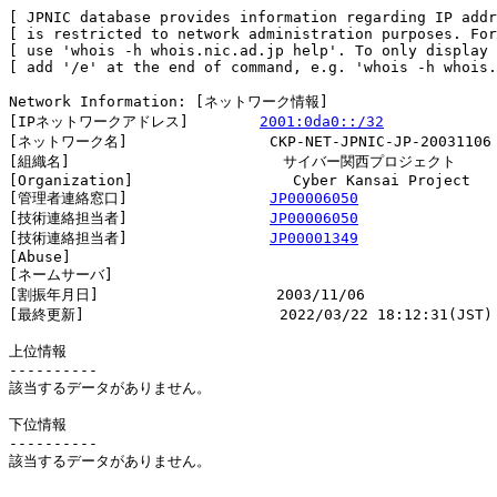
[ JPNIC database provides information regarding IP addr
[ is restricted to network administration purposes. For
[ use 'whois -h whois.nic.ad.jp help'. To only display 
[ add '/e' at the end of command, e.g. 'whois -h whois.
Network Information: [ネットワーク情報]

[IPネットワークアドレス]        
2001:0da0::/32
[ネットワーク名]                CKP-NET-JPNIC-JP-20031106

[組織名]                        サイバー関西プロジェクト

[Organization]                  Cyber Kansai Project

[管理者連絡窓口]                
JP00006050
[技術連絡担当者]                
JP00006050
[技術連絡担当者]                
JP00001349
[Abuse]                         

[ネームサーバ]

[割振年月日]                    2003/11/06

[最終更新]                      2022/03/22 18:12:31(JST)

上位情報

----------

該当するデータがありません。

下位情報

----------

該当するデータがありません。
