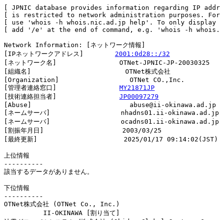
[ JPNIC database provides information regarding IP addr
[ is restricted to network administration purposes. For
[ use 'whois -h whois.nic.ad.jp help'. To only display 
[ add '/e' at the end of command, e.g. 'whois -h whois.
Network Information: [ネットワーク情報]

[IPネットワークアドレス]        
2001:0d28::/32
[ネットワーク名]                OTNet-JPNIC-JP-20030325

[組織名]                        OTNet株式会社

[Organization]                  OTNet CO.,Inc.

[管理者連絡窓口]                
MY21871JP
[技術連絡担当者]                
JP00097279
[Abuse]                         abuse@ii-okinawa.ad.jp

[ネームサーバ]                  nhadns01.ii-okinawa.ad.jp

[ネームサーバ]                  ocadns01.ii-okinawa.ad.jp

[割振年月日]                    2003/03/25

[最終更新]                      2025/01/17 09:14:02(JST)

上位情報

----------

該当するデータがありません。

下位情報

----------

OTNet株式会社 (OTNet Co., Inc.)

          II-OKINAWA [割り当て]                         