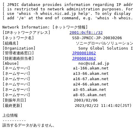
[ JPNIC database provides information regarding IP addr
[ is restricted to network administration purposes. For
[ use 'whois -h whois.nic.ad.jp help'. To only display 
[ add '/e' at the end of command, e.g. 'whois -h whois.
Network Information: [ネットワーク情報]

[IPネットワークアドレス]        
2001:0cf8::/32
[ネットワーク名]                SSD-JPNIC-JP-20030206

[組織名]                        ソニーグローバルソリューショ
[Organization]                  Sony Global Solutions I
[管理者連絡窓口]                
JP00001062
[技術連絡担当者]                
JP00001062
[Abuse]                         noc@ssd.ad.jp

[ネームサーバ]                  a1-166.akam.net

[ネームサーバ]                  a13-66.akam.net

[ネームサーバ]                  a16-67.akam.net

[ネームサーバ]                  a24-66.akam.net

[ネームサーバ]                  a3-65.akam.net

[ネームサーバ]                  a8-65.akam.net

[割振年月日]                    2003/02/06

[最終更新]                      2023/02/22 11:41:02(JST)

上位情報

----------

該当するデータがありません。
