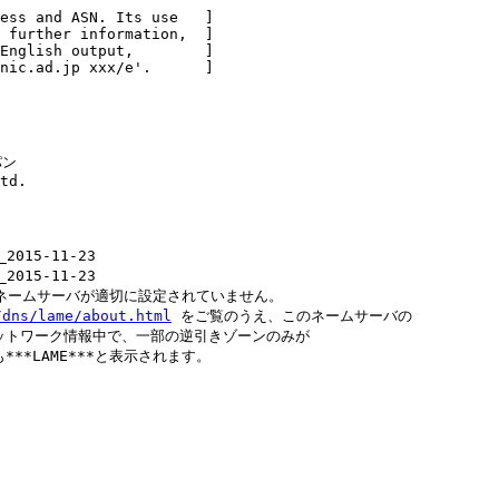
ess and ASN. Its use   ]

 further information,  ]

English output,        ]

nic.ad.jp xxx/e'.      ]

ン

td.

2015-11-23

2015-11-23

されているネームサーバが適切に設定されていません。

/dns/lame/about.html
 をご覧のうえ、このネームサーバの

い。ネットワーク情報中で、一部の逆引きゾーンのみが

も***LAME***と表示されます。
