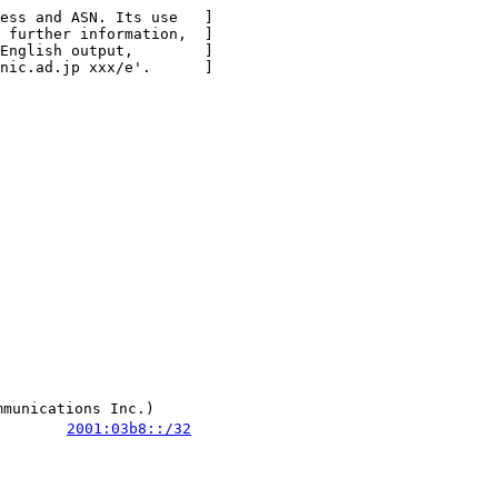
ess and ASN. Its use   ]

 further information,  ]

English output,        ]

nic.ad.jp xxx/e'.      ]

ications Inc.)

        
2001:03b8::/32