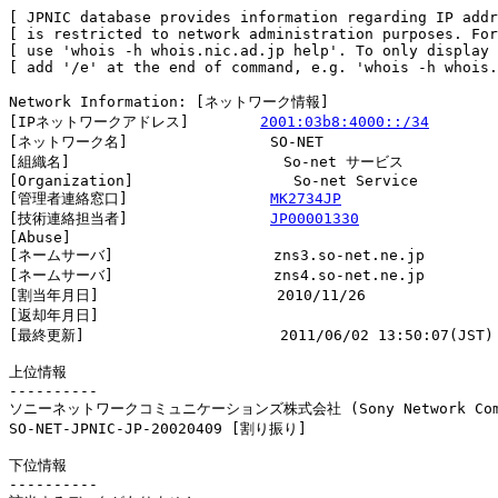
[ JPNIC database provides information regarding IP addr
[ is restricted to network administration purposes. For
[ use 'whois -h whois.nic.ad.jp help'. To only display 
[ add '/e' at the end of command, e.g. 'whois -h whois.
Network Information: [ネットワーク情報]

[IPネットワークアドレス]        
2001:03b8:4000::/34
[ネットワーク名]                SO-NET

[組織名]                        So-net サービス

[Organization]                  So-net Service

[管理者連絡窓口]                
MK2734JP
[技術連絡担当者]                
JP00001330
[Abuse]                         

[ネームサーバ]                  zns3.so-net.ne.jp

[ネームサーバ]                  zns4.so-net.ne.jp

[割当年月日]                    2010/11/26

[返却年月日]                    

[最終更新]                      2011/06/02 13:50:07(JST)

上位情報

----------

ソニーネットワークコミュニケーションズ株式会社 (Sony Network Commun
SO-NET-JPNIC-JP-20020409 [割り振り]                     
下位情報

----------
