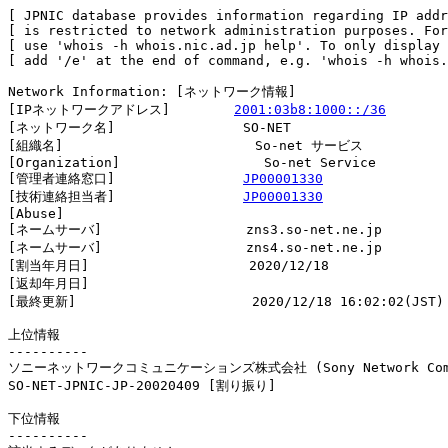
[ JPNIC database provides information regarding IP addr
[ is restricted to network administration purposes. For
[ use 'whois -h whois.nic.ad.jp help'. To only display 
[ add '/e' at the end of command, e.g. 'whois -h whois.
Network Information: [ネットワーク情報]

[IPネットワークアドレス]        
2001:03b8:1000::/36
[ネットワーク名]                SO-NET

[組織名]                        So-net サービス

[Organization]                  So-net Service

[管理者連絡窓口]                
JP00001330
[技術連絡担当者]                
JP00001330
[Abuse]                         

[ネームサーバ]                  zns3.so-net.ne.jp

[ネームサーバ]                  zns4.so-net.ne.jp

[割当年月日]                    2020/12/18

[返却年月日]                    

[最終更新]                      2020/12/18 16:02:02(JST)

上位情報

----------

ソニーネットワークコミュニケーションズ株式会社 (Sony Network Commun
SO-NET-JPNIC-JP-20020409 [割り振り]                     
下位情報

----------
