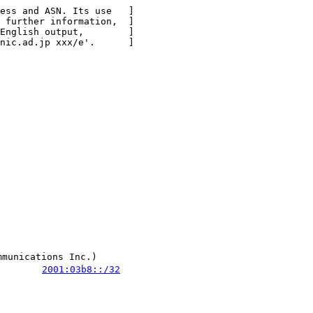
ess and ASN. Its use   ]

 further information,  ]

English output,        ]

nic.ad.jp xxx/e'.      ]

ications Inc.)

        
2001:03b8::/32