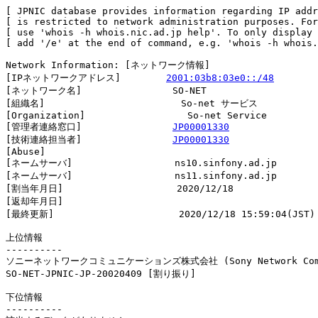
[ JPNIC database provides information regarding IP addr
[ is restricted to network administration purposes. For
[ use 'whois -h whois.nic.ad.jp help'. To only display 
[ add '/e' at the end of command, e.g. 'whois -h whois.
Network Information: [ネットワーク情報]

[IPネットワークアドレス]        
2001:03b8:03e0::/48
[ネットワーク名]                SO-NET

[組織名]                        So-net サービス

[Organization]                  So-net Service

[管理者連絡窓口]                
JP00001330
[技術連絡担当者]                
JP00001330
[Abuse]                         

[ネームサーバ]                  ns10.sinfony.ad.jp

[ネームサーバ]                  ns11.sinfony.ad.jp

[割当年月日]                    2020/12/18

[返却年月日]                    

[最終更新]                      2020/12/18 15:59:04(JST)

上位情報

----------

ソニーネットワークコミュニケーションズ株式会社 (Sony Network Commun
SO-NET-JPNIC-JP-20020409 [割り振り]                     
下位情報

----------
