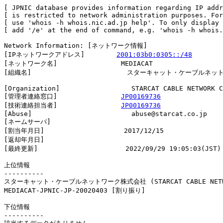
[ JPNIC database provides information regarding IP addr
[ is restricted to network administration purposes. For
[ use 'whois -h whois.nic.ad.jp help'. To only display 
[ add '/e' at the end of command, e.g. 'whois -h whois.
Network Information: [ネットワーク情報]

[IPネットワークアドレス]        
2001:03b0:0305::/48
[ネットワーク名]                MEDIACAT

[組織名]                        スターキャット・ケーブルネ
[Organization]                  STARCAT CABLE NETWORK C
[管理者連絡窓口]                
JP00169736
[技術連絡担当者]                
JP00169736
[Abuse]                         abuse@starcat.co.jp

[ネームサーバ]

[割当年月日]                    2017/12/15

[返却年月日]                    

[最終更新]                      2022/09/29 19:05:03(JST)

上位情報

----------

スターキャット・ケーブルネットワーク株式会社 (STARCAT CABLE NETWOR
MEDIACAT-JPNIC-JP-20020403 [割り振り]                   
下位情報

----------
