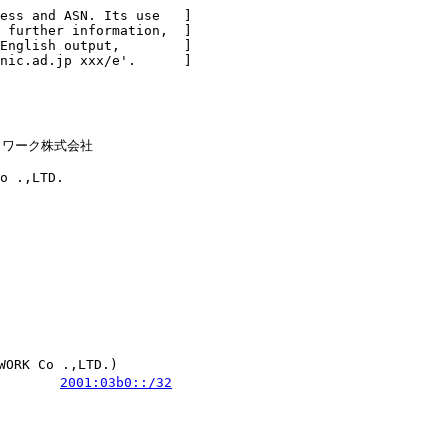
ess and ASN. Its use   ]

 further information,  ]

English output,        ]

nic.ad.jp xxx/e'.      ]

ットワーク株式会社

o .,LTD.

K Co .,LTD.)

        
2001:03b0::/32