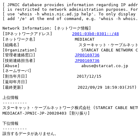
[ JPNIC database provides information regarding IP addr
[ is restricted to network administration purposes. For
[ use 'whois -h whois.nic.ad.jp help'. To only display 
[ add '/e' at the end of command, e.g. 'whois -h whois.
Network Information: [ネットワーク情報]

[IPネットワークアドレス]        
2001:03b0:0301::/48
[ネットワーク名]                MEDIACAT

[組織名]                        スターキャット・ケーブルネ
[Organization]                  STARCAT CABLE NETWORK C
[管理者連絡窓口]                
JP00169736
[技術連絡担当者]                
JP00169736
[Abuse]                         abuse@starcat.co.jp

[ネームサーバ]

[割当年月日]                    2017/12/15

[返却年月日]                    

[最終更新]                      2022/09/29 18:59:03(JST)

上位情報

----------

スターキャット・ケーブルネットワーク株式会社 (STARCAT CABLE NETWOR
MEDIACAT-JPNIC-JP-20020403 [割り振り]                   
下位情報

----------

該当するデータがありません。
