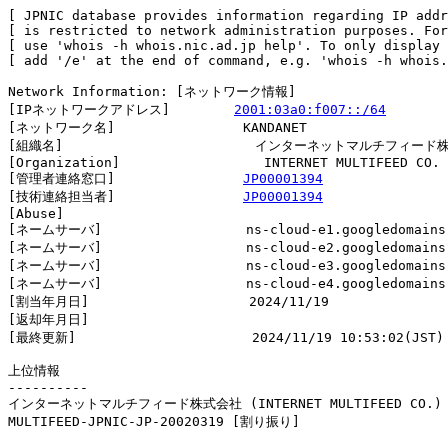
[ JPNIC database provides information regarding IP addr
[ is restricted to network administration purposes. For
[ use 'whois -h whois.nic.ad.jp help'. To only display 
[ add '/e' at the end of command, e.g. 'whois -h whois.
Network Information: [ネットワーク情報]

[IPネットワークアドレス]        
2001:03a0:f007::/64
[ネットワーク名]                KANDANET

[組織名]                        インターネットマルチフィード
[Organization]                  INTERNET MULTIFEED CO.

[管理者連絡窓口]                
JP00001394
[技術連絡担当者]                
JP00001394
[Abuse]                         

[ネームサーバ]                  ns-cloud-e1.googledomains.
[ネームサーバ]                  ns-cloud-e2.googledomains.
[ネームサーバ]                  ns-cloud-e3.googledomains.
[ネームサーバ]                  ns-cloud-e4.googledomains.
[割当年月日]                    2024/11/19

[返却年月日]                    

[最終更新]                      2024/11/19 10:53:02(JST)

上位情報

----------

インターネットマルチフィード株式会社 (INTERNET MULTIFEED CO.)

MULTIFEED-JPNIC-JP-20020319 [割り振り]                  