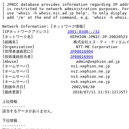
[ JPNIC database provides information regarding IP addr
[ is restricted to network administration purposes. For
[ use 'whois -h whois.nic.ad.jp help'. To only display 
[ add '/e' at the end of command, e.g. 'whois -h whois.
Network Information: [ネットワーク情報]

[IPネットワークアドレス]        
2001:03d8::/32
[ネットワーク名]                XEPHION-JPNIC-JP-20020523

[組織名]                        株式会社エヌ・ティ・ティエムイ
[Organization]                  NTT-ME Corporation

[管理者連絡窓口]                
JP00016904
[技術連絡担当者]                
JP00016904
[Abuse]                         admin@xephion.ad.jp

[ネームサーバ]                  ns1.xephion.ne.jp

[ネームサーバ]                  ns2.xephion.ne.jp

[ネームサーバ]                  ns3.xephion.ne.jp

[ネームサーバ]                  ns4.xephion.ne.jp

[割振年月日]                    2002/08/30

[最終更新]                      2018/07/11 11:51:12(JST)

上位情報

----------

該当するデータがありません。

下位情報

----------
