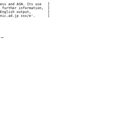
ess and ASN. Its use   ]

 further information,  ]

English output,        ]

nic.ad.jp xxx/e'.      ]

ー
