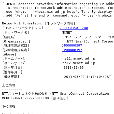
[ JPNIC database provides information regarding IP addr
[ is restricted to network administration purposes. For
[ use 'whois -h whois.nic.ad.jp help'. To only display 
[ add '/e' at the end of command, e.g. 'whois -h whois.
Network Information: [ネットワーク情報]

[IPネットワークアドレス]        
2001:0350::/48
[ネットワーク名]                MCNET

[組織名]                        エヌ・ティ・ティ・スマートコ
[Organization]                  NTT SmartConnect Corpor
[管理者連絡窓口]                
JP00000397
[技術連絡担当者]                
JP00000397
[Abuse]                         

[ネームサーバ]                  ns11.mcnet.ad.jp

[ネームサーバ]                  ns12.mcnet.ad.jp

[割当年月日]                    2010/11/05

[返却年月日]                    

[最終更新]                      2011/05/20 14:14:04(JST)

上位情報

----------

NTTスマートコネクト株式会社 (NTT SmartConnect Corporation)

MCNET-JPNIC-JP-20011108 [割り振り]                      
下位情報

----------
