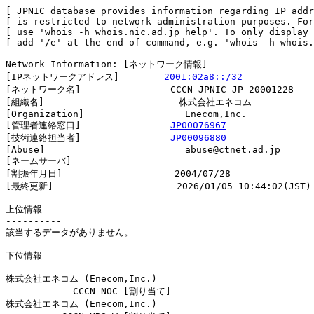
[ JPNIC database provides information regarding IP addr
[ is restricted to network administration purposes. For
[ use 'whois -h whois.nic.ad.jp help'. To only display 
[ add '/e' at the end of command, e.g. 'whois -h whois.
Network Information: [ネットワーク情報]

[IPネットワークアドレス]        
2001:02a8::/32
[ネットワーク名]                CCCN-JPNIC-JP-20001228

[組織名]                        株式会社エネコム

[Organization]                  Enecom,Inc.

[管理者連絡窓口]                
JP00076967
[技術連絡担当者]                
JP00096880
[Abuse]                         abuse@ctnet.ad.jp

[ネームサーバ]

[割振年月日]                    2004/07/28

[最終更新]                      2026/01/05 10:44:02(JST)

上位情報

----------

該当するデータがありません。

下位情報

----------

株式会社エネコム (Enecom,Inc.)

            CCCN-NOC [割り当て]                         
株式会社エネコム (Enecom,Inc.)
