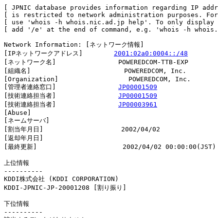
[ JPNIC database provides information regarding IP addr
[ is restricted to network administration purposes. For
[ use 'whois -h whois.nic.ad.jp help'. To only display 
[ add '/e' at the end of command, e.g. 'whois -h whois.
Network Information: [ネットワーク情報]

[IPネットワークアドレス]        
2001:02a0:0004::/48
[ネットワーク名]                POWEREDCOM-TTB-EXP

[組織名]                        POWEREDCOM, Inc.

[Organization]                  POWEREDCOM, Inc.

[管理者連絡窓口]                
JP00001509
[技術連絡担当者]                
JP00001509
[技術連絡担当者]                
JP00003961
[Abuse]                         

[ネームサーバ]

[割当年月日]                    2002/04/02

[返却年月日]                    

[最終更新]                      2002/04/02 00:00:00(JST)

上位情報

----------

KDDI株式会社 (KDDI CORPORATION)

KDDI-JPNIC-JP-20001208 [割り振り]                       
下位情報

----------
