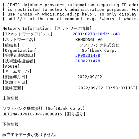
[ JPNIC database provides information regarding IP addr
[ is restricted to network administration purposes. For
[ use 'whois -h whois.nic.ad.jp help'. To only display 
[ add '/e' at the end of command, e.g. 'whois -h whois.
Network Information: [ネットワーク情報]

[IPネットワークアドレス]        
2001:0278:10d2::/48
[ネットワーク名]                KHNODNGL-V6

[組織名]                        ソフトバンク株式会社

[Organization]                  Softbank Corp.

[管理者連絡窓口]                
JP00231478
[技術連絡担当者]                
JP00231478
[Abuse]                         

[ネームサーバ]

[割当年月日]                    2022/09/22

[返却年月日]                    

[最終更新]                      2022/09/22 11:53:03(JST)

上位情報

----------

ソフトバンク株式会社 (SoftBank Corp.)

ULTINA-JPNIC-JP-20000915 [割り振り]                     
下位情報

----------

該当するデータがありません。
