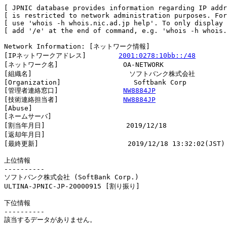
[ JPNIC database provides information regarding IP addr
[ is restricted to network administration purposes. For
[ use 'whois -h whois.nic.ad.jp help'. To only display 
[ add '/e' at the end of command, e.g. 'whois -h whois.
Network Information: [ネットワーク情報]

[IPネットワークアドレス]        
2001:0278:10bb::/48
[ネットワーク名]                OA-NETWORK

[組織名]                        ソフトバンク株式会社

[Organization]                  Softbank Corp

[管理者連絡窓口]                
NW8884JP
[技術連絡担当者]                
NW8884JP
[Abuse]                         

[ネームサーバ]

[割当年月日]                    2019/12/18

[返却年月日]                    

[最終更新]                      2019/12/18 13:32:02(JST)

上位情報

----------

ソフトバンク株式会社 (SoftBank Corp.)

ULTINA-JPNIC-JP-20000915 [割り振り]                     
下位情報

----------

該当するデータがありません。
