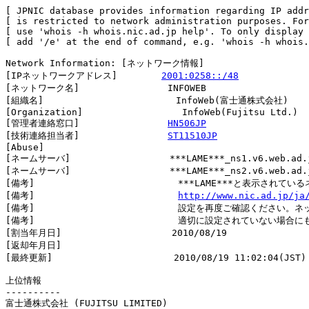
[ JPNIC database provides information regarding IP addr
[ is restricted to network administration purposes. For
[ use 'whois -h whois.nic.ad.jp help'. To only display 
[ add '/e' at the end of command, e.g. 'whois -h whois.
Network Information: [ネットワーク情報]

[IPネットワークアドレス]        
2001:0258::/48
[ネットワーク名]                INFOWEB

[組織名]                        InfoWeb(富士通株式会社)

[Organization]                  InfoWeb(Fujitsu Ltd.)

[管理者連絡窓口]                
HN506JP
[技術連絡担当者]                
ST11510JP
[Abuse]                         

[ネームサーバ]                  ***LAME***_ns1.v6.web.ad.j
[ネームサーバ]                  ***LAME***_ns2.v6.web.ad.j
[備考]                          ***LAME***と表示
[備考]                          
http://www.nic.ad.jp/ja
[備考]                          設定を再度ご確認くださ
[備考]                          適切に設定されていない場合に
[割当年月日]                    2010/08/19

[返却年月日]                    

[最終更新]                      2010/08/19 11:02:04(JST)

上位情報

----------

富士通株式会社 (FUJITSU LIMITED)
