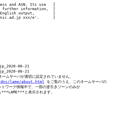
ess and ASN. Its use   ]

 further information,  ]

English output,        ]

nic.ad.jp xxx/e'.      ]

p_2020-06-21

p_2020-06-21

されているネームサーバが適切に設定されていません。

/dns/lame/about.html
 をご覧のうえ、このネームサーバの

い。ネットワーク情報中で、一部の逆引きゾーンのみが

も***LAME***と表示されます。
