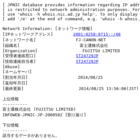
[ JPNIC database provides information regarding IP addr
[ is restricted to network administration purposes. For
[ use 'whois -h whois.nic.ad.jp help'. To only display 
[ add '/e' at the end of command, e.g. 'whois -h whois.
Network Information: [ネットワーク情報]

[IPネットワークアドレス]        
2001:0258:8715::/48
[ネットワーク名]                FJ-CANON-NET

[組織名]                        富士通株式会社

[Organization]                  FUJITSU LIMITED

[管理者連絡窓口]                
ST24729JP
[技術連絡担当者]                
ST24729JP
[Abuse]                         

[ネームサーバ]

[割当年月日]                    2014/08/25

[返却年月日]                    

[最終更新]                      2014/08/25 13:56:06(JST)

上位情報

----------

富士通株式会社 (FUJITSU LIMITED)

INFOWEB-JPNIC-JP-2000502 [割り振り]                     
下位情報

----------

該当するデータがありません。
