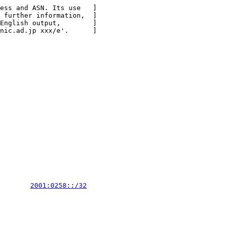
ess and ASN. Its use   ]

 further information,  ]

English output,        ]

nic.ad.jp xxx/e'.      ]

        
2001:0258::/32