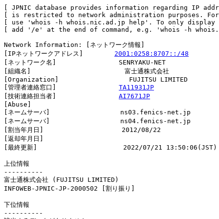
[ JPNIC database provides information regarding IP addr
[ is restricted to network administration purposes. For
[ use 'whois -h whois.nic.ad.jp help'. To only display 
[ add '/e' at the end of command, e.g. 'whois -h whois.
Network Information: [ネットワーク情報]

[IPネットワークアドレス]        
2001:0258:8707::/48
[ネットワーク名]                SENRYAKU-NET

[組織名]                        富士通株式会社

[Organization]                  FUJITSU LIMITED

[管理者連絡窓口]                
TA11931JP
[技術連絡担当者]                
AI7671JP
[Abuse]                         

[ネームサーバ]                  ns03.fenics-net.jp

[ネームサーバ]                  ns04.fenics-net.jp

[割当年月日]                    2012/08/22

[返却年月日]                    

[最終更新]                      2022/07/21 13:50:06(JST)

上位情報

----------

富士通株式会社 (FUJITSU LIMITED)

INFOWEB-JPNIC-JP-2000502 [割り振り]                     
下位情報

----------
